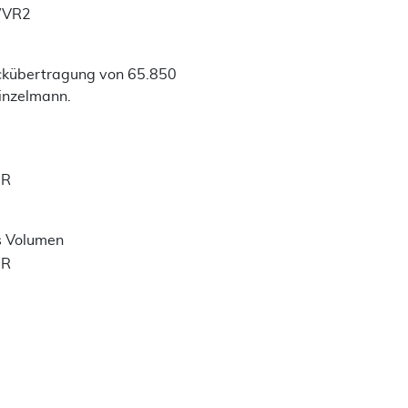
WVR2
ckübertragung von 65.850
einzelmann.
UR
s Volumen
UR