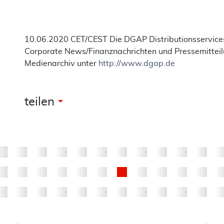
10.06.2020 CET/CEST Die DGAP Distributionsservices
Corporate News/Finanznachrichten und Pressemittei
Medienarchiv unter
http://www.dgap.de
arrow_drop_down
teilen