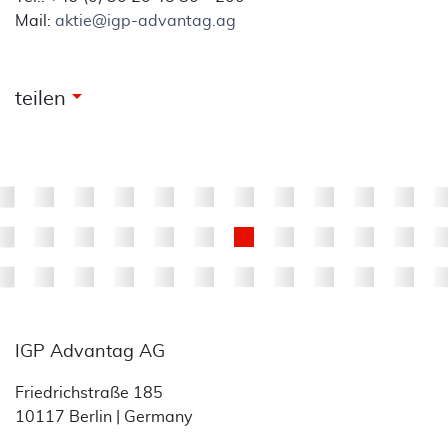
Mail:
aktie@igp-advantag.ag
arrow_drop_down
teilen
IGP Advantag AG
Friedrichstraße 185
10117 Berlin | Germany