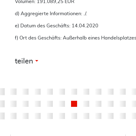
Volumen: 191.089,25 EUR
d) Aggregierte Informationen: ./.
e) Datum des Geschäfts: 14.04.2020
f) Ort des Geschäfts: Außerhalb eines Handelsplatze
arrow_drop_down
teilen