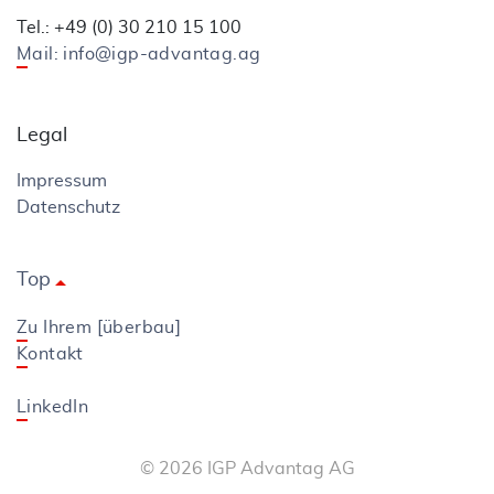
Tel.: +49 (0) 30 210 15 100
Mail: info@igp-advantag.ag
Legal
Impressum
Datenschutz
Top
arrow_drop_up
Zu Ihrem [überbau]
Kontakt
LinkedIn
©
2026
IGP Advantag AG