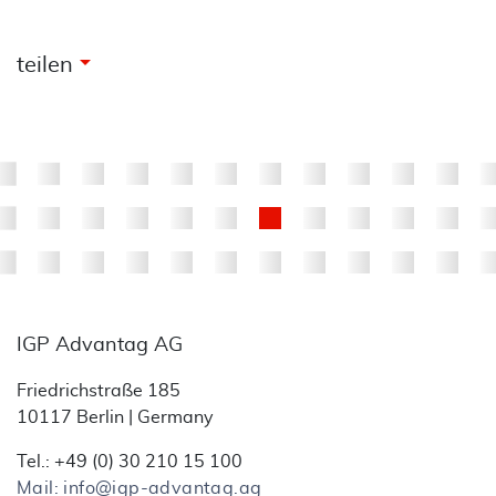
arrow_drop_down
teilen
IGP Advantag AG
Friedrichstraße 185
10117 Berlin | Germany
Tel.: +49 (0) 30 210 15 100
Mail: info@igp-advantag.ag