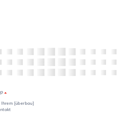
op
arrow_drop_up
 Ihrem [überbau]
ntakt