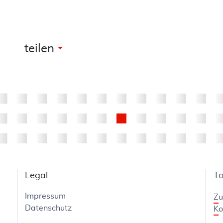
arrow_drop_down
teilen
Legal
T
Impressum
Zu
Datenschutz
Ko