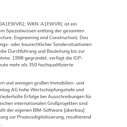
E000A1EWVR2, WKN: A1EWVR), ist ein
gtem Spezialwissen entlang der gesamten
cture, Engineering and Construction). Das
ungs- oder baurechtlicher Sondersituationen
die Durchführung und Bauleitung bis zur
hme. 1998 gegründet, verfügt die IGP-
ute mehr als 350 hochqualifizierte
tern und wenigen großen Immobilien- und
antag AG hohe Wertschöpfungstiefe und
Wiederholte Erfolge bei Ausschreibungen für
eichen internationalen Großprojekten sind
Mit der eigenen BIM-Software [überbau]
g zur Prozessdigitalisierung, resultierend
.