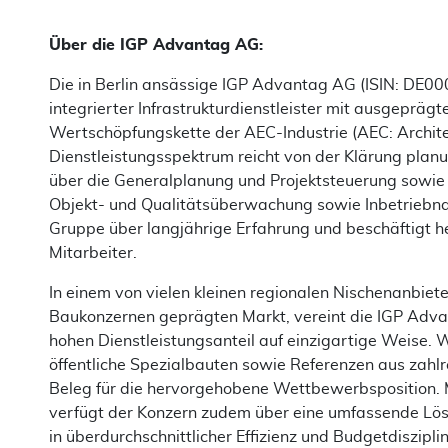
Über die IGP Advantag AG:
Die in Berlin ansässige IGP Advantag AG (ISIN: D
integrierter Infrastrukturdienstleister mit ausgeprä
Wertschöpfungskette der AEC-Industrie (AEC: Archite
Dienstleistungsspektrum reicht von der Klärung plan
über die Generalplanung und Projektsteuerung sowie 
Objekt- und Qualitätsüberwachung sowie Inbetriebna
Gruppe über langjährige Erfahrung und beschäftigt he
Mitarbeiter.
In einem von vielen kleinen regionalen Nischenanbie
Baukonzernen geprägten Markt, vereint die IGP Adv
hohen Dienstleistungsanteil auf einzigartige Weise. 
öffentliche Spezialbauten sowie Referenzen aus zahlr
Beleg für die hervorgehobene Wettbewerbsposition. 
verfügt der Konzern zudem über eine umfassende Lösun
in überdurchschnittlicher Effizienz und Budgetdisziplin