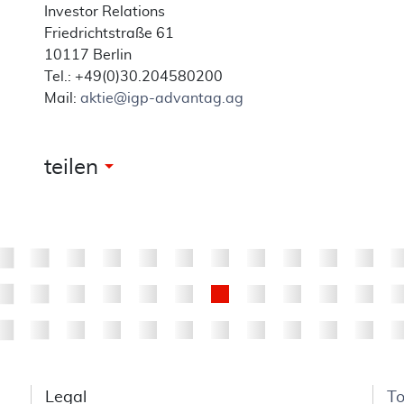
Investor Relations
Friedrichtstraße 61
10117 Berlin
Tel.: +49(0)30.204580200
Mail:
aktie@igp-advantag.ag
arrow_drop_down
teilen
Legal
T