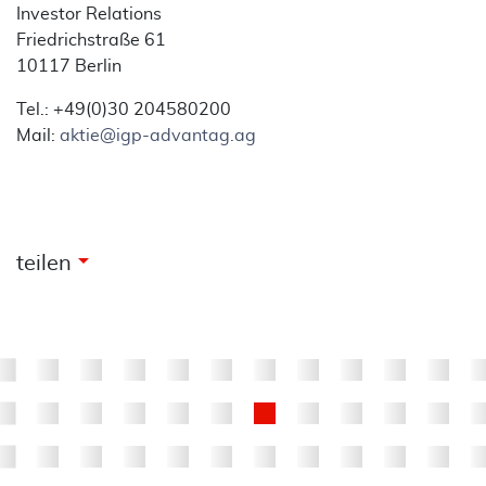
Investor Relations
Friedrichstraße 61
10117 Berlin
Tel.: +49(0)30 204580200
Mail:
aktie@igp-advantag.ag
arrow_drop_down
teilen