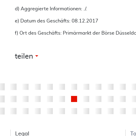
d) Aggregierte Informationen: ./.
e) Datum des Geschäfts: 08.12.2017
f) Ort des Geschäfts: Primärmarkt der Börse Düsseld
arrow_drop_down
teilen
Legal
T